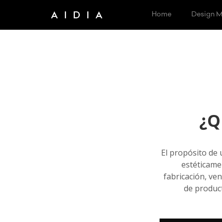
Home
Design M
¿Q
El propósito de 
estéticamen
fabricación, ve
de produc